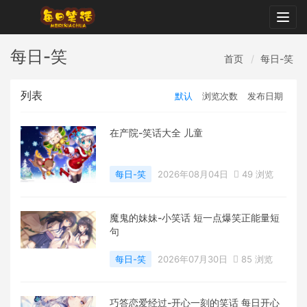
Togg
navig
每日-笑
首页
每日-笑
列表
默认
浏览次数
发布日期
在产院-笑话大全 儿童
每日-笑
2026年08月04日
49 浏览
魔鬼的妹妹-小笑话 短一点爆笑正能量短
句
每日-笑
2026年07月30日
85 浏览
巧答恋爱经过-开心一刻的笑话 每日开心