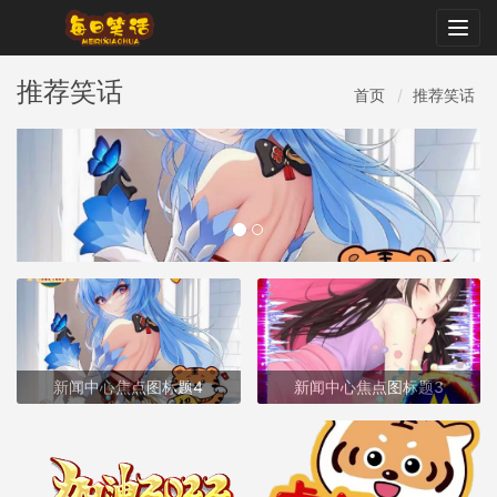
Togg
navig
推荐笑话
首页
推荐笑话
新闻中心焦点图标题4
新闻中心焦点图标题3