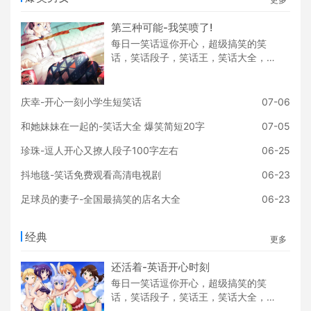
第三种可能-我笑喷了!
每日一笑话逗你开心，超级搞笑的笑
话，笑话段子，笑话王，笑话大全，天
天笑开心,笑话大全哄女朋友开心,笑话
大全爆笑
庆幸-开心一刻小学生短笑话
07-06
和她妹妹在一起的-笑话大全 爆笑简短20字
07-05
珍珠-逗人开心又撩人段子100字左右
06-25
抖地毯-笑话免费观看高清电视剧
06-23
足球员的妻子-全国最搞笑的店名大全
06-23
经典
更多
还活着-英语开心时刻
每日一笑话逗你开心，超级搞笑的笑
话，笑话段子，笑话王，笑话大全，天
天笑开心,笑话大全哄女朋友开心,笑话