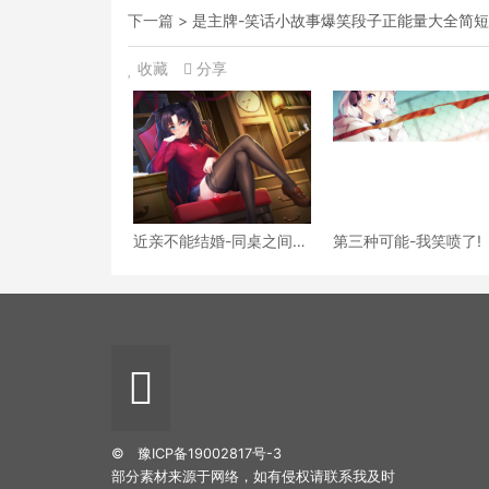
下一篇 >
是主牌-笑话小故事爆笑段子正能量大全简
收藏
分享
近亲不能结婚-同桌之间的
第三种可能-我笑喷了!
笑话段子
©
豫ICP备19002817号-3
部分素材来源于网络，如有侵权请联系我及时