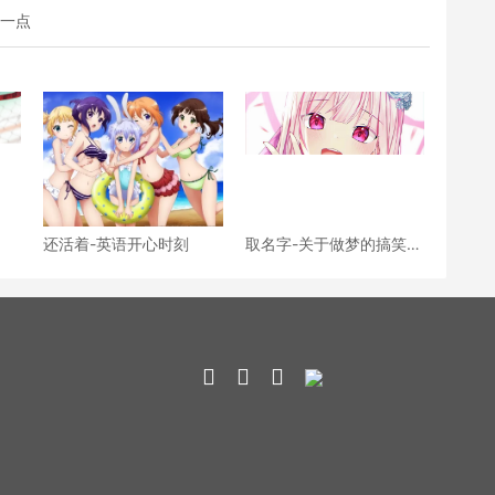
短一点
还活着-英语开心时刻
取名字-关于做梦的搞笑话
题