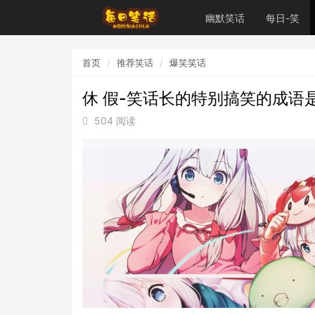
幽默笑话
每日-笑
首页
推荐笑话
爆笑笑话
休 假-笑话长的特别搞笑的成语
504 阅读