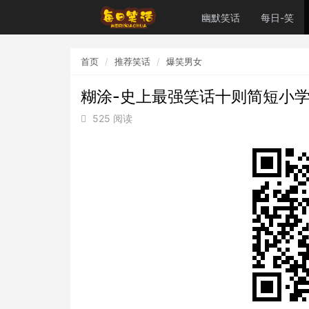
幽默笑话
每日-笑
首页
推荐笑话
爆笑男女
糊涂-史上最强笑话十则简短小
525 阅读