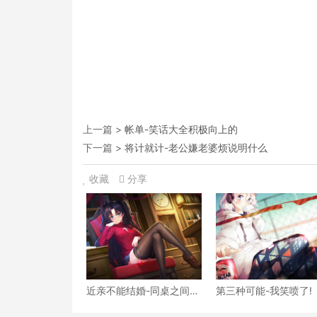
上一篇 >
帐单-笑话大全积极向上的
下一篇 >
将计就计-老公嫌老婆烦说明什么
收藏
分享
近亲不能结婚-同桌之间的
第三种可能-我笑喷了!
笑话段子