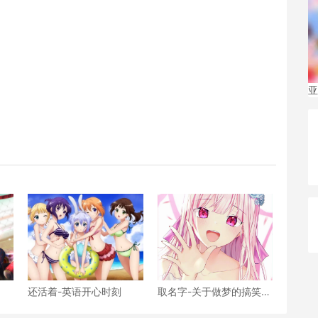
亚
还活着-英语开心时刻
取名字-关于做梦的搞笑话
题