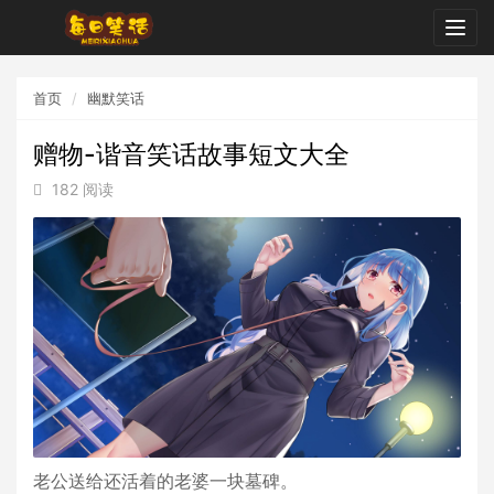
Togg
navig
首页
幽默笑话
赠物-谐音笑话故事短文大全
182 阅读
老公送给还活着的老婆一块墓碑。